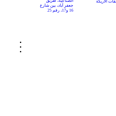
الصناعية، طريق
ات الأريكة
جعفر آباد، بين شارع
16 و17، رقم 25