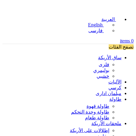
العربية
English
فارسی
items
0
تصفح الفئات
ساق الأريكة
فلزی
بوليمري
خشبي
الآليات
كرسي
مبلمان اداری
طاولة
طاولة قهوة
طاولة وحدة التحكم
طاولة طعام
ملحقات الأريكة
إطلالات على الأريكة