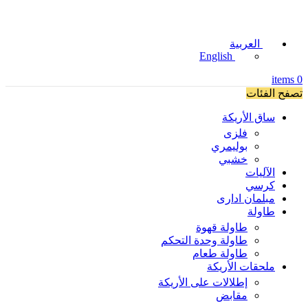
العربية
English
items
0
تصفح الفئات
ساق الأريكة
فلزی
بوليمري
خشبي
الآليات
كرسي
مبلمان اداری
طاولة
طاولة قهوة
طاولة وحدة التحكم
طاولة طعام
ملحقات الأريكة
إطلالات على الأريكة
مقابض