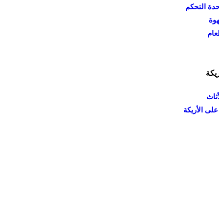
دة التحكم
هوة
عام
يكة
أثاث
على الأريكة