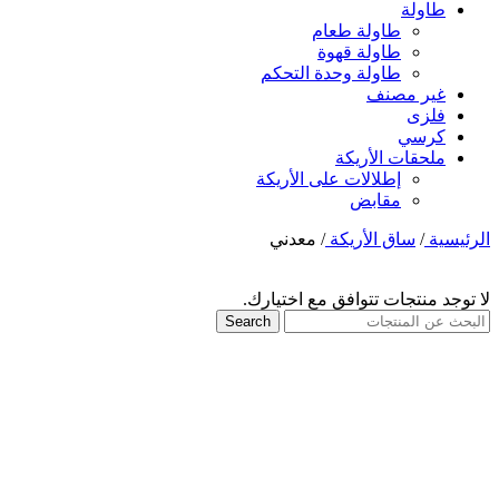
طاولة
طاولة طعام
طاولة قهوة
طاولة وحدة التحكم
غير مصنف
فلزی
كرسي
ملحقات الأريكة
إطلالات على الأريكة
مقابض
الرئيسية
/
ساق الأريكة
/
معدني
لا توجد منتجات تتوافق مع اختيارك.
Search