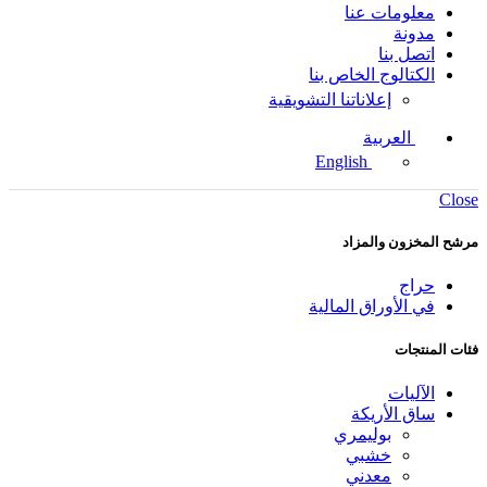
معلومات عنا
مدونة
اتصل بنا
الكتالوج الخاص بنا
إعلاناتنا التشويقية
العربية
English
Close
مرشح المخزون والمزاد
حراج
في الأوراق المالية
فئات المنتجات
الآليات
ساق الأريكة
بوليمري
خشبي
معدني