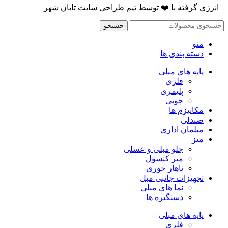
انرژی گرفته با
❤️
توسط
تیم طراحی سایت تابان شهر
جستجو
منو
دسته بندی ها
پایه های مبلی
فلزی
پلیمری
چوبی
مکانیزم ها
صندلی
مبلمان اداری
میز
جلو مبلی و عسلی
میز کنسول
ناهار خوری
تجهیزات جانبی مبل
نما های مبلی
دستگیره ها
پایه های مبلی
فلزی