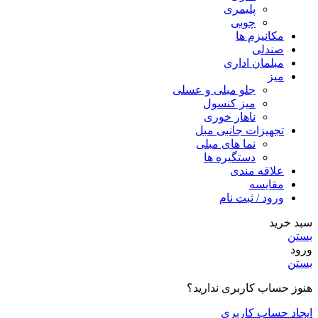
پلیمری
چوبی
مکانیزم ها
صندلی
مبلمان اداری
میز
جلو مبلی و عسلی
میز کنسول
ناهار خوری
تجهیزات جانبی مبل
نما های مبلی
دستگیره ها
علاقه مندی
مقایسه
ورود / ثبت نام
سبد خرید
بستن
ورود
بستن
هنوز حساب کاربری ندارید؟
ایجاد حساب کاربری