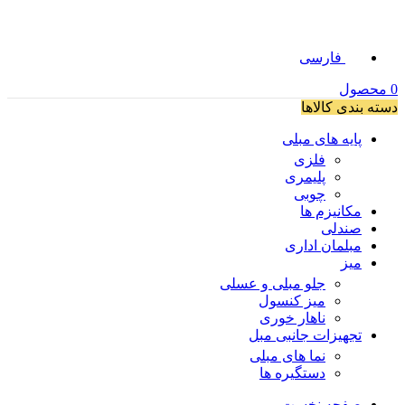
فارسی
0
محصول
دسته بندی کالاها
پایه های مبلی
فلزی
پلیمری
چوبی
مکانیزم ها
صندلی
مبلمان اداری
میز
جلو مبلی و عسلی
میز کنسول
ناهار خوری
تجهیزات جانبی مبل
نما های مبلی
دستگیره ها
صفحه نخست