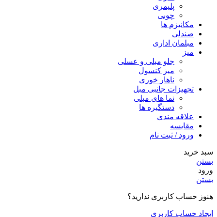
پلیمری
چوبی
مکانیزم ها
صندلی
مبلمان اداری
میز
جلو مبلی و عسلی
میز کنسول
ناهار خوری
تجهیزات جانبی مبل
نما های مبلی
دستگیره ها
علاقه مندی
مقایسه
ورود / ثبت نام
سبد خرید
بستن
ورود
بستن
هنوز حساب کاربری ندارید؟
ایجاد حساب کاربری