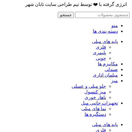
انرژی گرفته با
❤️
توسط
تیم طراحی سایت تابان شهر
جستجو
منو
دسته بندی ها
پایه های مبلی
فلزی
پلیمری
چوبی
مکانیزم ها
صندلی
مبلمان اداری
میز
جلو مبلی و عسلی
میز کنسول
ناهار خوری
تجهیزات جانبی مبل
نما های مبلی
دستگیره ها
پایه های مبلی
فلزی