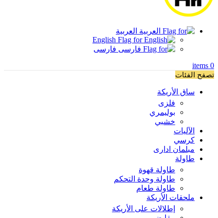
العربية
English
فارسی
items
0
تصفح الفئات
ساق الأريكة
فلزی
بوليمري
خشبي
الآليات
كرسي
مبلمان اداری
طاولة
طاولة قهوة
طاولة وحدة التحكم
طاولة طعام
ملحقات الأريكة
إطلالات على الأريكة
مقابض