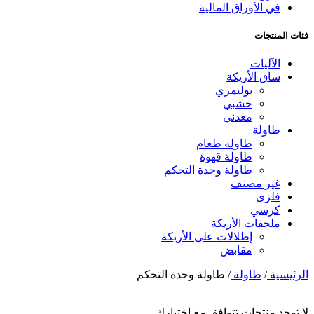
في الأوراق المالية
فئات المنتجات
الآليات
ساق الأريكة
بوليمري
خشبي
معدني
طاولة
طاولة طعام
طاولة قهوة
طاولة وحدة التحكم
غير مصنف
فلزی
كرسي
ملحقات الأريكة
إطلالات على الأريكة
مقابض
الرئيسية
/
طاولة
/
طاولة وحدة التحكم
لا توجد منتجات تتوافق مع اختيارك.