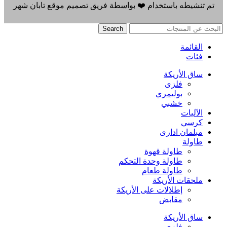
تم تنشيطه باستخدام
❤️
بواسطة
فريق تصميم موقع تابان شهر
Search
القائمة
فئات
ساق الأريكة
فلزی
بوليمري
خشبي
الآليات
كرسي
مبلمان اداری
طاولة
طاولة قهوة
طاولة وحدة التحكم
طاولة طعام
ملحقات الأريكة
إطلالات على الأريكة
مقابض
ساق الأريكة
فلزی