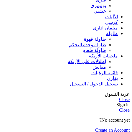
بوليمري
خشبي
الآليات
كرسي
مبلمان اداری
طاولة
طاولة قهوة
طاولة وحدة التحكم
طاولة طعام
ملحقات الأريكة
إطلالات على الأريكة
مقابض
قائمة الرغبات
يقارن
تسجيل الدخول / التسجيل
عربة التسوق
Close
Sign in
Close
No account yet?
Create an Account