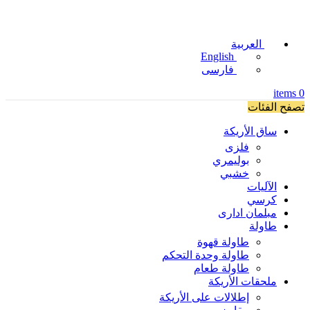
العربية
English
فارسی
items
0
تصفح الفئات
ساق الأريكة
فلزی
بوليمري
خشبي
الآليات
كرسي
مبلمان اداری
طاولة
طاولة قهوة
طاولة وحدة التحكم
طاولة طعام
ملحقات الأريكة
إطلالات على الأريكة