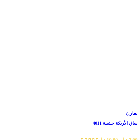
يقارن
ساق الأريكة خشبية 4011
7.00
د.إ
–
10.00
د.إ