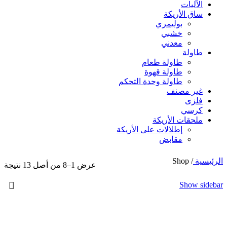
الآليات
ساق الأريكة
بوليمري
خشبي
معدني
طاولة
طاولة طعام
طاولة قهوة
طاولة وحدة التحكم
غير مصنف
فلزی
كرسي
ملحقات الأريكة
إطلالات على الأريكة
مقابض
الرئيسية
/
Shop
عرض 1–8 من أصل 13 نتيجة
Show sidebar