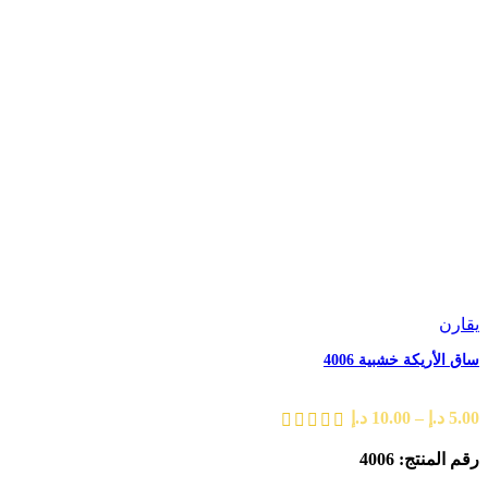
يقارن
ساق الأريكة خشبية 4006
5.00
د.إ
–
10.00
د.إ
رقم المنتج: 4006