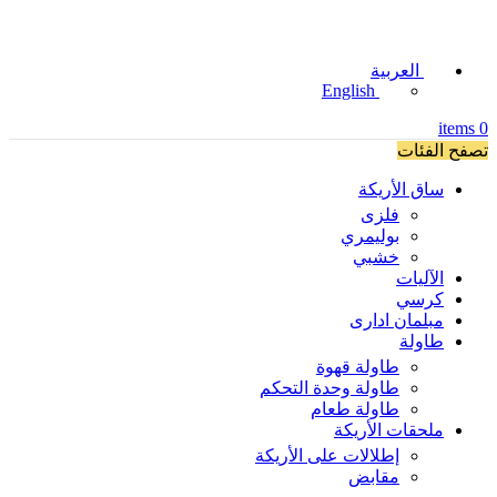
العربية
English
items
0
تصفح الفئات
ساق الأريكة
فلزی
بوليمري
خشبي
الآليات
كرسي
مبلمان اداری
طاولة
طاولة قهوة
طاولة وحدة التحكم
طاولة طعام
ملحقات الأريكة
إطلالات على الأريكة
مقابض