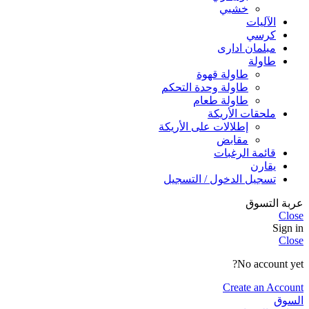
خشبي
الآليات
كرسي
مبلمان اداری
طاولة
طاولة قهوة
طاولة وحدة التحكم
طاولة طعام
ملحقات الأريكة
إطلالات على الأريكة
مقابض
قائمة الرغبات
يقارن
تسجيل الدخول / التسجيل
عربة التسوق
Close
Sign in
Close
No account yet?
Create an Account
السوق