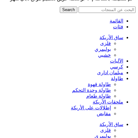
Search
القائمة
فئات
ساق الأريكة
فلزی
بوليمري
خشبي
الآليات
كرسي
مبلمان اداری
طاولة
طاولة قهوة
طاولة وحدة التحكم
طاولة طعام
ملحقات الأريكة
إطلالات على الأريكة
مقابض
ساق الأريكة
فلزی
بوليمري