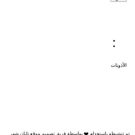
الأذونات
تم تنشيطه باستخدام
❤️
بواسطة
فريق تصميم موقع تابان شهر