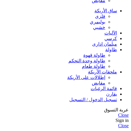
مقابض
ساق الأريكة
فلزی
بوليمري
خشبي
الآليات
كرسي
مبلمان اداری
طاولة
طاولة قهوة
طاولة وحدة التحكم
طاولة طعام
ملحقات الأريكة
إطلالات على الأريكة
مقابض
قائمة الرغبات
يقارن
تسجيل الدخول / التسجيل
عربة التسوق
Close
Sign in
Close