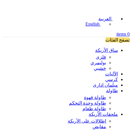
العربية
English
items
0
تصفح الفئات
ساق الأريكة
فلزی
بوليمري
خشبي
الآليات
كرسي
مبلمان اداری
طاولة
طاولة قهوة
طاولة وحدة التحكم
طاولة طعام
ملحقات الأريكة
إطلالات على الأريكة
مقابض