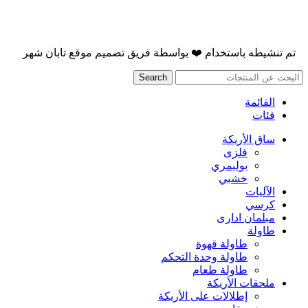
تم تنشيطه باستخدام
❤️
بواسطة
فريق تصميم موقع تابان شهر
Search
القائمة
فئات
ساق الأريكة
فلزی
بوليمري
خشبي
الآليات
كرسي
مبلمان اداری
طاولة
طاولة قهوة
طاولة وحدة التحكم
طاولة طعام
ملحقات الأريكة
إطلالات على الأريكة