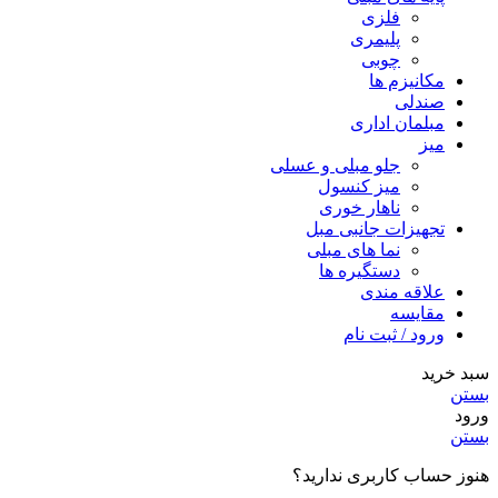
فلزی
پلیمری
چوبی
مکانیزم ها
صندلی
مبلمان اداری
میز
جلو مبلی و عسلی
میز کنسول
ناهار خوری
تجهیزات جانبی مبل
نما های مبلی
دستگیره ها
علاقه مندی
مقایسه
ورود / ثبت نام
سبد خرید
بستن
ورود
بستن
هنوز حساب کاربری ندارید؟