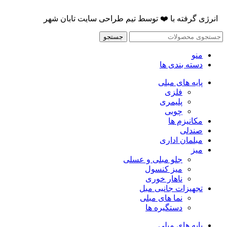
انرژی گرفته با
❤️
توسط
تیم طراحی سایت تابان شهر
جستجو
منو
دسته بندی ها
پایه های مبلی
فلزی
پلیمری
چوبی
مکانیزم ها
صندلی
مبلمان اداری
میز
جلو مبلی و عسلی
میز کنسول
ناهار خوری
تجهیزات جانبی مبل
نما های مبلی
دستگیره ها
پایه های مبلی