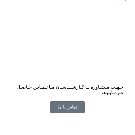
جـهـت مـشـاوره بـا کـارشـنـاسـان مـا تـمـاس حـاصـل
فـرمـایـیـد.
تماس با ما