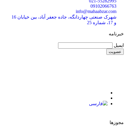
021-55282995
09102066763
info@mahaabzar.com
شهرک صنعتی چهاردانگه، جاده جعفر آباد، بین خیابان 16
و 17، شماره 25
خبرنامه
ایمیل
مجوزها