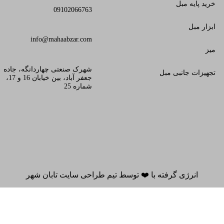
خرید پایه مبل
09102066763
ابزار مبل
info@mahaabzar.com
میز
شهرک صنعتی چهاردانگه، جاده
تجهیزات جانبی مبل
جعفر آباد، بین خیابان 16 و 17،
شماره 25
انرژی گرفته با
❤️
توسط
تیم طراحی سایت تابان شهر