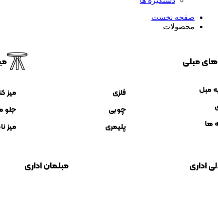
دستگیره ها
صفحه نخست
محصولات
 های مبلی
می
ه مبل
فلزی
میز ک
ی
چوبی
جلو م
ه ها
پلیمری
میز نا
ی اداری
مبلمان اداری