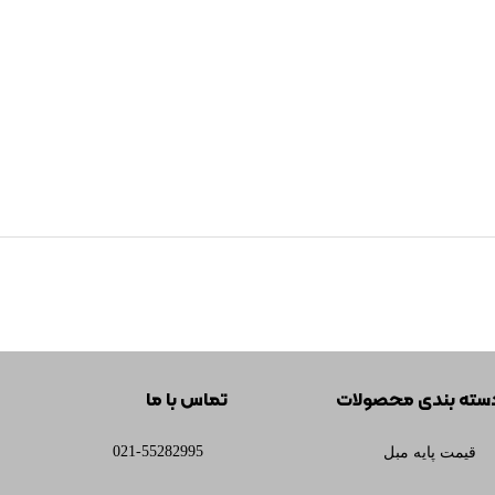
سته بندی محصولات
تماس با ما
021-55282995
قیمت پایه مبل