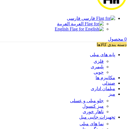
فارسی
العربية
English
0
محصول
دسته بندی کالاها
پایه های مبلی
فلزی
پلیمری
چوبی
مکانیزم ها
صندلی
مبلمان اداری
میز
جلو مبلی و عسلی
میز کنسول
ناهار خوری
تجهیزات جانبی مبل
نما های مبلی