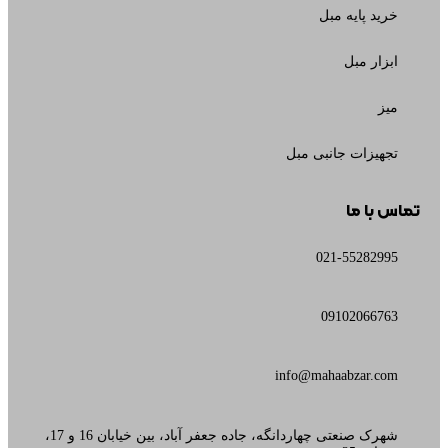
خرید پایه مبل
ابزار مبل
میز
تجهیزات جانبی مبل
تماس با ما
021-55282995
09102066763
info@mahaabzar.com
شهرک صنعتی چهاردانگه، جاده جعفر آباد، بین خیابان 16 و 17،