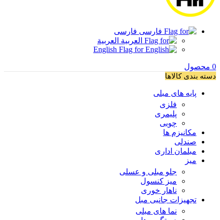
فارسی
العربية
English
0
محصول
دسته بندی کالاها
پایه های مبلی
فلزی
پلیمری
چوبی
مکانیزم ها
صندلی
مبلمان اداری
میز
جلو مبلی و عسلی
میز کنسول
ناهار خوری
تجهیزات جانبی مبل
نما های مبلی