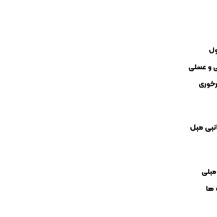
ول
ی و عسلی
رخوری
نبی مبل
مبلی
 ها