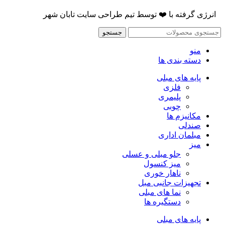
انرژی گرفته با
❤️
توسط
تیم طراحی سایت تابان شهر
جستجو
منو
دسته بندی ها
پایه های مبلی
فلزی
پلیمری
چوبی
مکانیزم ها
صندلی
مبلمان اداری
میز
جلو مبلی و عسلی
میز کنسول
ناهار خوری
تجهیزات جانبی مبل
نما های مبلی
دستگیره ها
پایه های مبلی