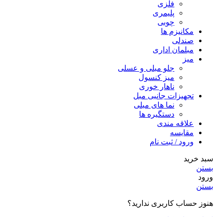
فلزی
پلیمری
چوبی
مکانیزم ها
صندلی
مبلمان اداری
میز
جلو مبلی و عسلی
میز کنسول
ناهار خوری
تجهیزات جانبی مبل
نما های مبلی
دستگیره ها
علاقه مندی
مقایسه
ورود / ثبت نام
سبد خرید
بستن
ورود
بستن
هنوز حساب کاربری ندارید؟