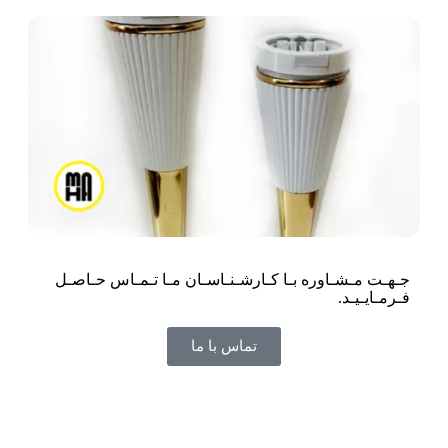
جـهـت مـشـاوره بـا کـارشـنـاسـان مـا تـمـاس حـاصـل
فـرمـایـیـد.
تماس با ما