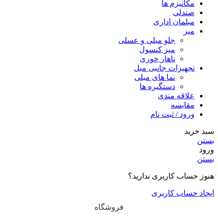
مکانیزم ها
صندلی
مبلمان اداری
میز
جلو مبلی و عسلی
میز کنسول
ناهار خوری
تجهیزات جانبی مبل
نما های مبلی
دستگیره ها
علاقه مندی
مقایسه
ورود / ثبت نام
سبد خرید
بستن
ورود
بستن
هنوز حساب کاربری ندارید؟
ایجاد حساب کاربری
فروشگاه