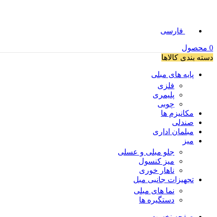
فارسی
0
محصول
دسته بندی کالاها
پایه های مبلی
فلزی
پلیمری
چوبی
مکانیزم ها
صندلی
مبلمان اداری
میز
جلو مبلی و عسلی
میز کنسول
ناهار خوری
تجهیزات جانبی مبل
نما های مبلی
دستگیره ها
صفحه نخست