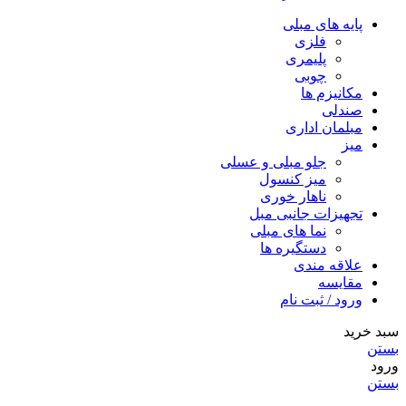
پایه های مبلی
فلزی
پلیمری
چوبی
مکانیزم ها
صندلی
مبلمان اداری
میز
جلو مبلی و عسلی
میز کنسول
ناهار خوری
تجهیزات جانبی مبل
نما های مبلی
دستگیره ها
علاقه مندی
مقایسه
ورود / ثبت نام
سبد خرید
بستن
ورود
بستن