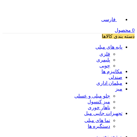
فارسی
0
محصول
دسته بندی کالاها
پایه های مبلی
فلزی
پلیمری
چوبی
مکانیزم ها
صندلی
مبلمان اداری
میز
جلو مبلی و عسلی
میز کنسول
ناهار خوری
تجهیزات جانبی مبل
نما های مبلی
دستگیره ها
صفحه نخست