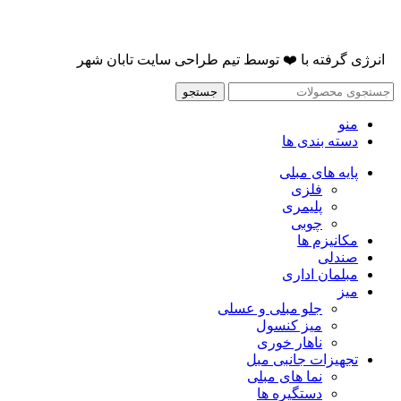
انرژی گرفته با
❤️
توسط
تیم طراحی سایت تابان شهر
جستجو
منو
دسته بندی ها
پایه های مبلی
فلزی
پلیمری
چوبی
مکانیزم ها
صندلی
مبلمان اداری
میز
جلو مبلی و عسلی
میز کنسول
ناهار خوری
تجهیزات جانبی مبل
نما های مبلی
دستگیره ها