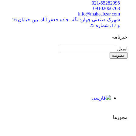
021-55282995
09102066763
info@mahaabzar.com
شهرک صنعتی چهاردانگه، جاده جعفر آباد، بین خیابان 16
و 17، شماره 25
خبرنامه
ایمیل
مجوزها