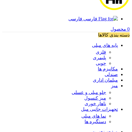
فارسی
0
محصول
دسته بندی کالاها
پایه های مبلی
فلزی
پلیمری
چوبی
مکانیزم ها
صندلی
مبلمان اداری
میز
جلو مبلی و عسلی
میز کنسول
ناهار خوری
تجهیزات جانبی مبل
نما های مبلی
دستگیره ها
صفحه نخست