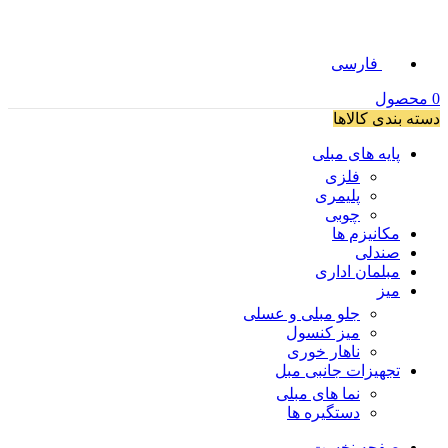
فارسی
0
محصول
دسته بندی کالاها
پایه های مبلی
فلزی
پلیمری
چوبی
مکانیزم ها
صندلی
مبلمان اداری
میز
جلو مبلی و عسلی
میز کنسول
ناهار خوری
تجهیزات جانبی مبل
نما های مبلی
دستگیره ها
صفحه نخست