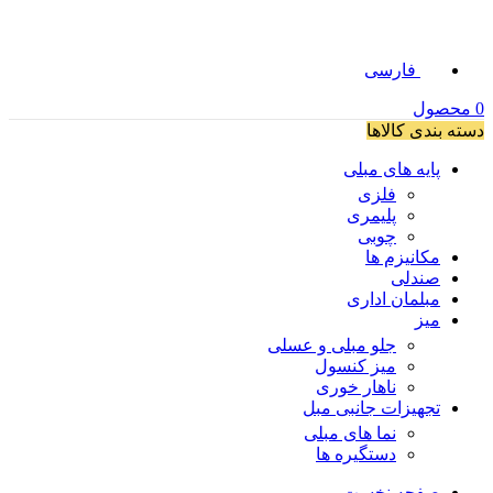
فارسی
0
محصول
دسته بندی کالاها
پایه های مبلی
فلزی
پلیمری
چوبی
مکانیزم ها
صندلی
مبلمان اداری
میز
جلو مبلی و عسلی
میز کنسول
ناهار خوری
تجهیزات جانبی مبل
نما های مبلی
دستگیره ها
صفحه نخست