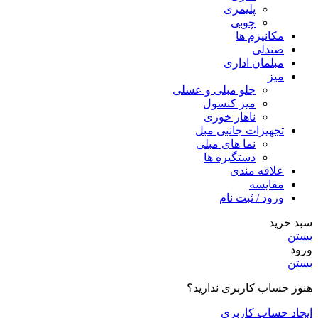
پلیمری
چوبی
مکانیزم ها
صندلی
مبلمان اداری
میز
جلو مبلی و عسلی
میز کنسول
ناهار خوری
تجهیزات جانبی مبل
نما های مبلی
دستگیره ها
علاقه مندی
مقایسه
ورود / ثبت نام
سبد خرید
بستن
ورود
بستن
هنوز حساب کاربری ندارید؟
ایجاد حساب کاربری