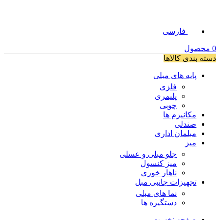
فارسی
0
محصول
دسته بندی کالاها
پایه های مبلی
فلزی
پلیمری
چوبی
مکانیزم ها
صندلی
مبلمان اداری
میز
جلو مبلی و عسلی
میز کنسول
ناهار خوری
تجهیزات جانبی مبل
نما های مبلی
دستگیره ها
صفحه نخست