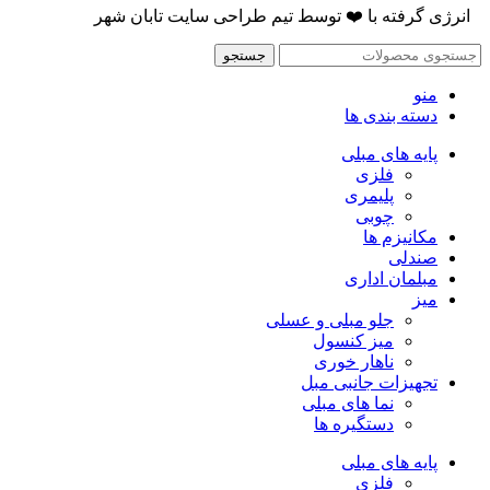
انرژی گرفته با
❤️
توسط
تیم طراحی سایت تابان شهر
جستجو
منو
دسته بندی ها
پایه های مبلی
فلزی
پلیمری
چوبی
مکانیزم ها
صندلی
مبلمان اداری
میز
جلو مبلی و عسلی
میز کنسول
ناهار خوری
تجهیزات جانبی مبل
نما های مبلی
دستگیره ها
پایه های مبلی
فلزی