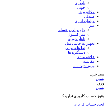
پلیمری
چوبی
مکانیزم ها
صندلی
مبلمان اداری
میز
جلو مبلی و عسلی
میز کنسول
ناهار خوری
تجهیزات جانبی مبل
نما های مبلی
دستگیره ها
علاقه مندی
مقایسه
ورود / ثبت نام
سبد خرید
بستن
ورود
بستن
هنوز حساب کاربری ندارید؟
ایجاد حساب کاربری