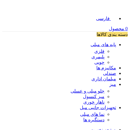
فارسی
0
محصول
دسته بندی کالاها
پایه های مبلی
فلزی
پلیمری
چوبی
مکانیزم ها
صندلی
مبلمان اداری
میز
جلو مبلی و عسلی
میز کنسول
ناهار خوری
تجهیزات جانبی مبل
نما های مبلی
دستگیره ها
صفحه نخست