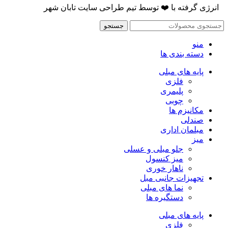
انرژی گرفته با
❤️
توسط
تیم طراحی سایت تابان شهر
جستجو
منو
دسته بندی ها
پایه های مبلی
فلزی
پلیمری
چوبی
مکانیزم ها
صندلی
مبلمان اداری
میز
جلو مبلی و عسلی
میز کنسول
ناهار خوری
تجهیزات جانبی مبل
نما های مبلی
دستگیره ها
پایه های مبلی
فلزی