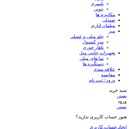
پلیمری
چوبی
مکانیزم ها
صندلی
مبلمان اداری
میز
جلو مبلی و عسلی
میز کنسول
ناهار خوری
تجهیزات جانبی مبل
نما های مبلی
دستگیره ها
علاقه مندی
مقایسه
ورود / ثبت نام
سبد خرید
بستن
ورود
بستن
هنوز حساب کاربری ندارید؟
ایجاد حساب کاربری