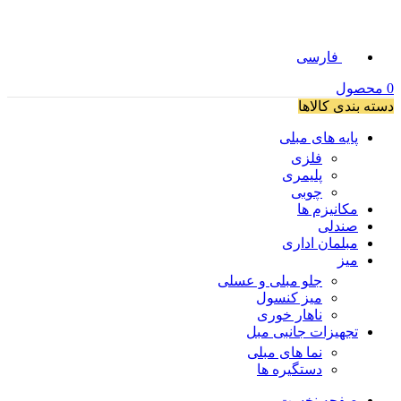
فارسی
0
محصول
دسته بندی کالاها
پایه های مبلی
فلزی
پلیمری
چوبی
مکانیزم ها
صندلی
مبلمان اداری
میز
جلو مبلی و عسلی
میز کنسول
ناهار خوری
تجهیزات جانبی مبل
نما های مبلی
دستگیره ها
صفحه نخست