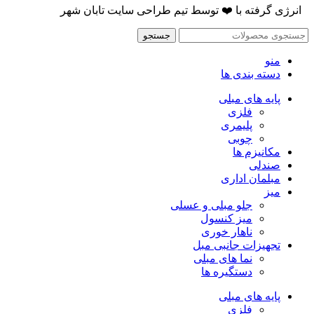
انرژی گرفته با
❤️
توسط
تیم طراحی سایت تابان شهر
جستجو
منو
دسته بندی ها
پایه های مبلی
فلزی
پلیمری
چوبی
مکانیزم ها
صندلی
مبلمان اداری
میز
جلو مبلی و عسلی
میز کنسول
ناهار خوری
تجهیزات جانبی مبل
نما های مبلی
دستگیره ها
پایه های مبلی
فلزی