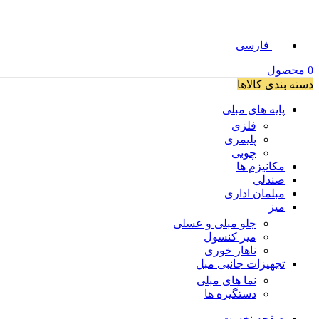
فارسی
0
محصول
دسته بندی کالاها
پایه های مبلی
فلزی
پلیمری
چوبی
مکانیزم ها
صندلی
مبلمان اداری
میز
جلو مبلی و عسلی
میز کنسول
ناهار خوری
تجهیزات جانبی مبل
نما های مبلی
دستگیره ها
صفحه نخست