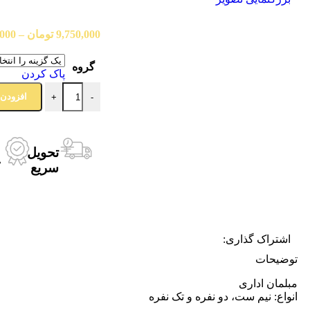
9,750,000
تومان
–
,000
گروه
پاک کردن
افزودن 
+
-
تحویل
ب
سریع
ک
اشتراک گذاری:
توضیحات
مبلمان اداری
انواع: نیم ست، دو نفره و تک نفره