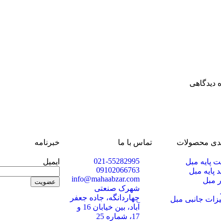
ه دیدگاهی
ندی محصولات
تماس با ما
خبرنامه
021-55282995
ت پایه مبل
ایمیل
09102066763
 پایه مبل
info@mahaabzar.com
ر مبل
شهرک صنعتی
چهاردانگه، جاده جعفر
یزات جانبی مبل
آباد، بین خیابان 16 و
17، شماره 25