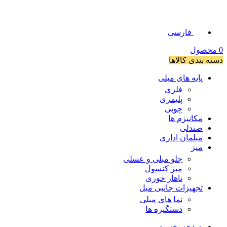
فارسی
0
محصول
دسته بندی کالاها
پایه های مبلی
فلزی
پلیمری
چوبی
مکانیزم ها
صندلی
مبلمان اداری
میز
جلو مبلی و عسلی
میز کنسول
ناهار خوری
تجهیزات جانبی مبل
نما های مبلی
دستگیره ها
صفحه نخست