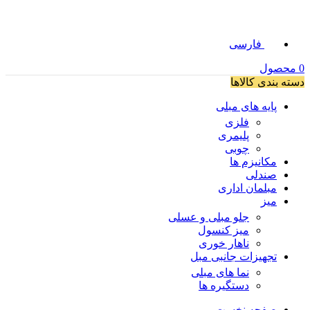
فارسی
0
محصول
دسته بندی کالاها
پایه های مبلی
فلزی
پلیمری
چوبی
مکانیزم ها
صندلی
مبلمان اداری
میز
جلو مبلی و عسلی
میز کنسول
ناهار خوری
تجهیزات جانبی مبل
نما های مبلی
دستگیره ها
صفحه نخست