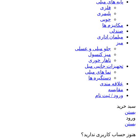
پایه های مبلی
فلزی
پلیمری
چوبی
مکانیزم ها
صندلی
مبلمان اداری
میز
جلو مبلی و عسلی
میز کنسول
ناهار خوری
تجهیزات جانبی مبل
نما های مبلی
دستگیره ها
علاقه مندی
مقایسه
ورود / ثبت نام
سبد خرید
بستن
ورود
بستن
هنوز حساب کاربری ندارید؟