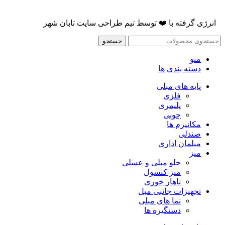
انرژی گرفته با
❤️
توسط
تیم طراحی سایت تابان شهر
جستجو
منو
دسته بندی ها
پایه های مبلی
فلزی
پلیمری
چوبی
مکانیزم ها
صندلی
مبلمان اداری
میز
جلو مبلی و عسلی
میز کنسول
ناهار خوری
تجهیزات جانبی مبل
نما های مبلی
دستگیره ها