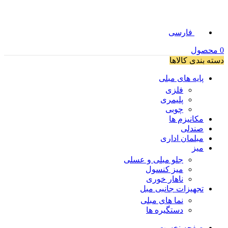
فارسی
0
محصول
دسته بندی کالاها
پایه های مبلی
فلزی
پلیمری
چوبی
مکانیزم ها
صندلی
مبلمان اداری
میز
جلو مبلی و عسلی
میز کنسول
ناهار خوری
تجهیزات جانبی مبل
نما های مبلی
دستگیره ها
صفحه نخست