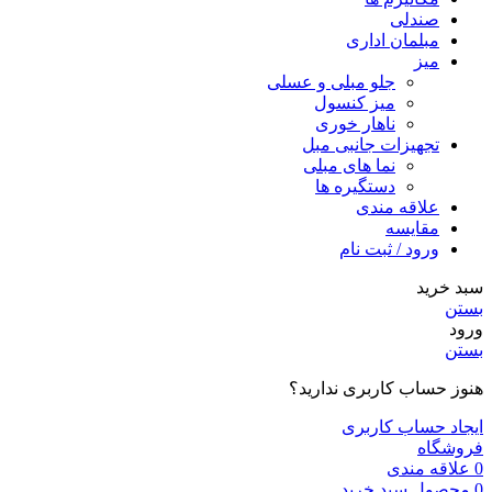
صندلی
مبلمان اداری
میز
جلو مبلی و عسلی
میز کنسول
ناهار خوری
تجهیزات جانبی مبل
نما های مبلی
دستگیره ها
علاقه مندی
مقایسه
ورود / ثبت نام
سبد خرید
بستن
ورود
بستن
هنوز حساب کاربری ندارید؟
ایجاد حساب کاربری
فروشگاه
0
علاقه مندی
0
محصول
سبد خرید