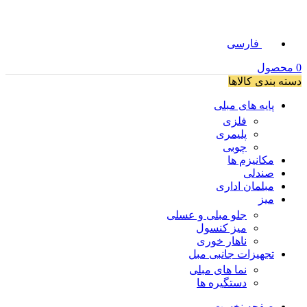
فارسی
0
محصول
دسته بندی کالاها
پایه های مبلی
فلزی
پلیمری
چوبی
مکانیزم ها
صندلی
مبلمان اداری
میز
جلو مبلی و عسلی
میز کنسول
ناهار خوری
تجهیزات جانبی مبل
نما های مبلی
دستگیره ها
صفحه نخست