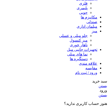
فلزی
پلیمری
چوبی
مکانیزم ها
صندلی
مبلمان اداری
میز
جلو مبلی و عسلی
میز کنسول
ناهار خوری
تجهیزات جانبی مبل
نما های مبلی
دستگیره ها
علاقه مندی
مقایسه
ورود / ثبت نام
سبد خرید
بستن
ورود
بستن
هنوز حساب کاربری ندارید؟