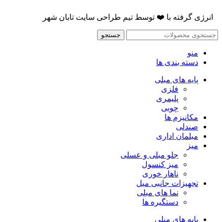
انرژی گرفته با
❤️
توسط
تیم طراحی سایت تابان شهر
جستجو
منو
دسته بندی ها
پایه های مبلی
فلزی
پلیمری
چوبی
مکانیزم ها
صندلی
مبلمان اداری
میز
جلو مبلی و عسلی
میز کنسول
ناهار خوری
تجهیزات جانبی مبل
نما های مبلی
دستگیره ها
پایه های مبلی