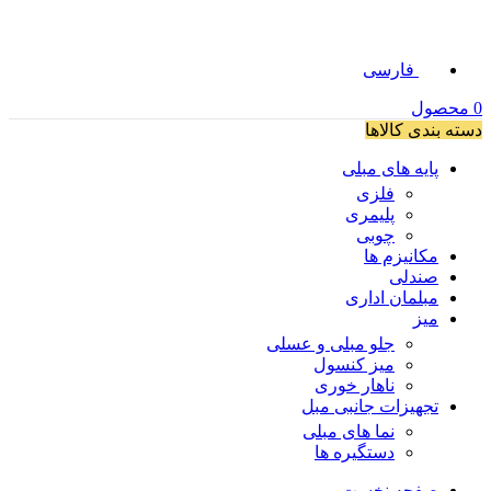
فارسی
0
محصول
دسته بندی کالاها
پایه های مبلی
فلزی
پلیمری
چوبی
مکانیزم ها
صندلی
مبلمان اداری
میز
جلو مبلی و عسلی
میز کنسول
ناهار خوری
تجهیزات جانبی مبل
نما های مبلی
دستگیره ها
صفحه نخست