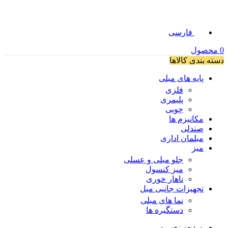
فارسی
0
محصول
دسته بندی کالاها
پایه های مبلی
فلزی
پلیمری
چوبی
مکانیزم ها
صندلی
مبلمان اداری
میز
جلو مبلی و عسلی
میز کنسول
ناهار خوری
تجهیزات جانبی مبل
نما های مبلی
دستگیره ها
صفحه نخست