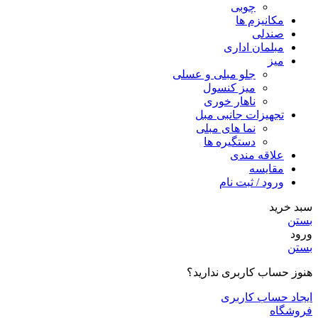
چوبی
مکانیزم ها
صندلی
مبلمان اداری
میز
جلو مبلی و عسلی
میز کنسول
ناهار خوری
تجهیزات جانبی مبل
نما های مبلی
دستگیره ها
علاقه مندی
مقایسه
ورود / ثبت نام
سبد خرید
بستن
ورود
بستن
هنوز حساب کاربری ندارید؟
ایجاد حساب کاربری
فروشگاه