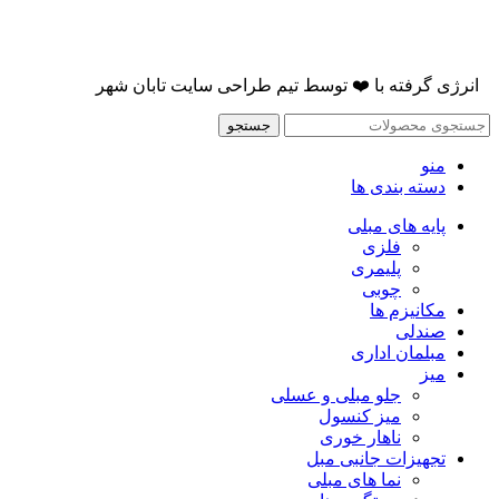
انرژی گرفته با
❤️
توسط
تیم طراحی سایت تابان شهر
جستجو
منو
دسته بندی ها
پایه های مبلی
فلزی
پلیمری
چوبی
مکانیزم ها
صندلی
مبلمان اداری
میز
جلو مبلی و عسلی
میز کنسول
ناهار خوری
تجهیزات جانبی مبل
نما های مبلی