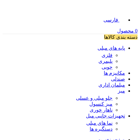
فارسی
0
محصول
دسته بندی کالاها
پایه های مبلی
فلزی
پلیمری
چوبی
مکانیزم ها
صندلی
مبلمان اداری
میز
جلو مبلی و عسلی
میز کنسول
ناهار خوری
تجهیزات جانبی مبل
نما های مبلی
دستگیره ها
صفحه نخست