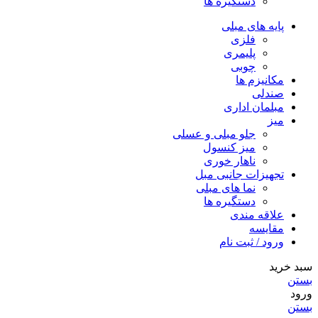
دستگیره ها
پایه های مبلی
فلزی
پلیمری
چوبی
مکانیزم ها
صندلی
مبلمان اداری
میز
جلو مبلی و عسلی
میز کنسول
ناهار خوری
تجهیزات جانبی مبل
نما های مبلی
دستگیره ها
علاقه مندی
مقایسه
ورود / ثبت نام
سبد خرید
بستن
ورود
بستن