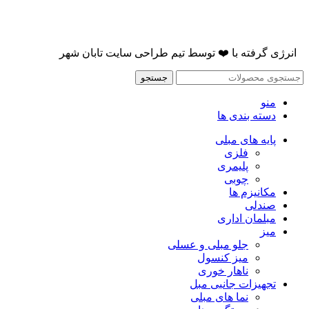
انرژی گرفته با
❤️
توسط
تیم طراحی سایت تابان شهر
جستجو
منو
دسته بندی ها
پایه های مبلی
فلزی
پلیمری
چوبی
مکانیزم ها
صندلی
مبلمان اداری
میز
جلو مبلی و عسلی
میز کنسول
ناهار خوری
تجهیزات جانبی مبل
نما های مبلی