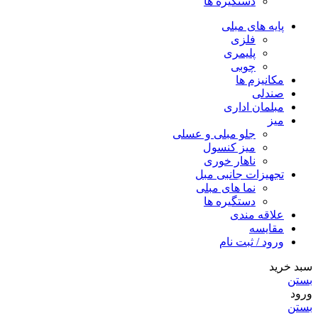
دستگیره ها
پایه های مبلی
فلزی
پلیمری
چوبی
مکانیزم ها
صندلی
مبلمان اداری
میز
جلو مبلی و عسلی
میز کنسول
ناهار خوری
تجهیزات جانبی مبل
نما های مبلی
دستگیره ها
علاقه مندی
مقایسه
ورود / ثبت نام
سبد خرید
بستن
ورود
بستن