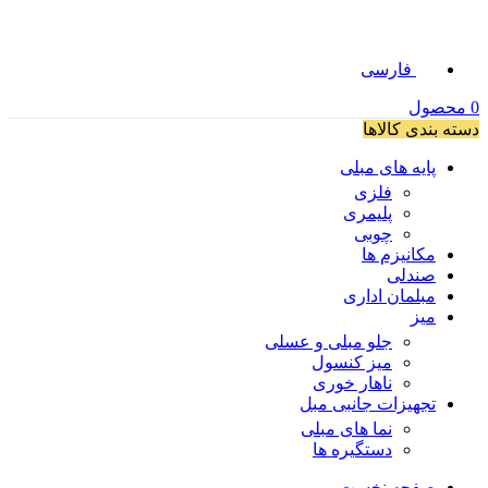
فارسی
0
محصول
دسته بندی کالاها
پایه های مبلی
فلزی
پلیمری
چوبی
مکانیزم ها
صندلی
مبلمان اداری
میز
جلو مبلی و عسلی
میز کنسول
ناهار خوری
تجهیزات جانبی مبل
نما های مبلی
دستگیره ها
صفحه نخست