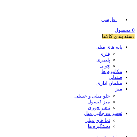
فارسی
0
محصول
دسته بندی کالاها
پایه های مبلی
فلزی
پلیمری
چوبی
مکانیزم ها
صندلی
مبلمان اداری
میز
جلو مبلی و عسلی
میز کنسول
ناهار خوری
تجهیزات جانبی مبل
نما های مبلی
دستگیره ها
صفحه نخست