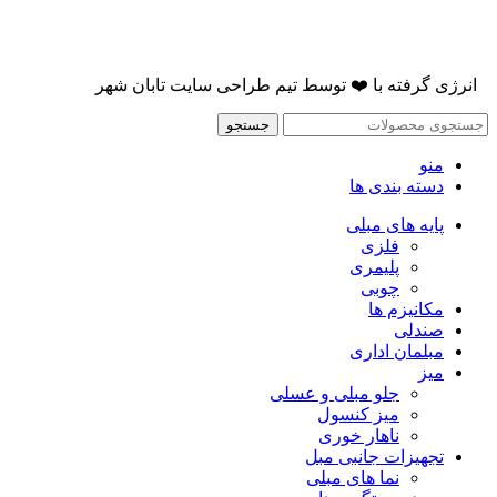
انرژی گرفته با
❤️
توسط
تیم طراحی سایت تابان شهر
جستجو
منو
دسته بندی ها
پایه های مبلی
فلزی
پلیمری
چوبی
مکانیزم ها
صندلی
مبلمان اداری
میز
جلو مبلی و عسلی
میز کنسول
ناهار خوری
تجهیزات جانبی مبل
نما های مبلی