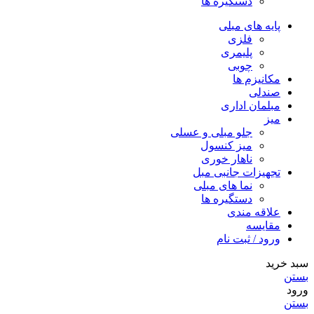
دستگیره ها
پایه های مبلی
فلزی
پلیمری
چوبی
مکانیزم ها
صندلی
مبلمان اداری
میز
جلو مبلی و عسلی
میز کنسول
ناهار خوری
تجهیزات جانبی مبل
نما های مبلی
دستگیره ها
علاقه مندی
مقایسه
ورود / ثبت نام
سبد خرید
بستن
ورود
بستن